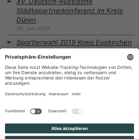
XV. Deutsch-Russische
Städtepartnerkonferenz im Kreis
Düren
25. Juni 2019
Sportlerwahl 2019 Kreis Euskirchen
09. Mai 2019
Bewegung für alle - Sport im Park
02. Mai 2019
Förderverein KiTa Kreismäuse
21. September 2018
Neubürgerempfang der Stadt
Zülpich
16. September 2018