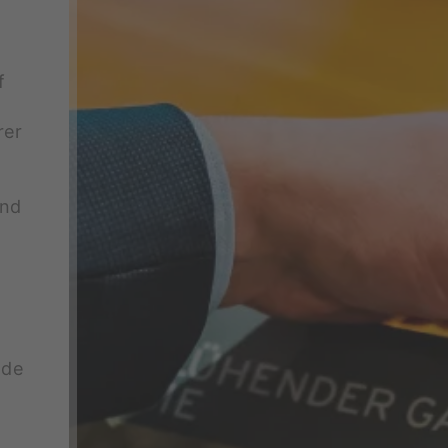
f
rer
ind
nde