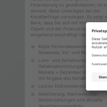
Finanzierung zu gewährleisten, ist e
sinnvoll, diese Unterlagen bei der
Kreditanfrage vorzulegen. Es zeigt 
Bank, dass Sie sich mit Ihrem gepla
Objekt und der Finanzierung bereits
eingehend beschäftigt haben.
Kopie Personalausweis oder
Reisepass, Vor- und Rückseite
Lohn- und Gehaltsempfänger:
Gehaltsabrechnungen der letzte
Monate + Dezember des Vorjahr
mit Angabe des Gehaltskontos
Letzter Einkommensteuerbesch
Absicherung: Nachweis über
Rentenzahlungen und aktuelle
Versicherungspolicen