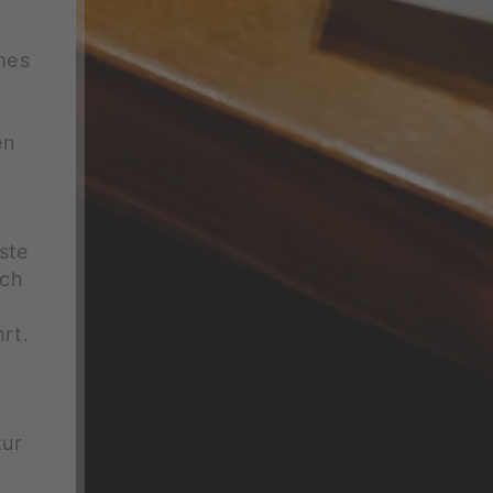
mes
en
ste
ich
rt.
zur