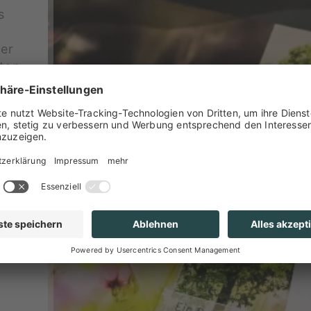
s
der
nten
n 3
es,
eid