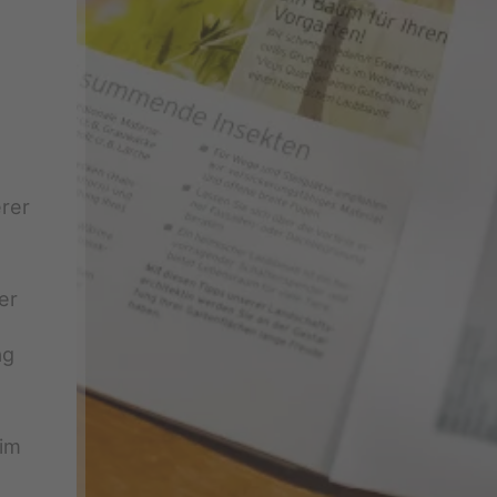
rer
er
ag
im