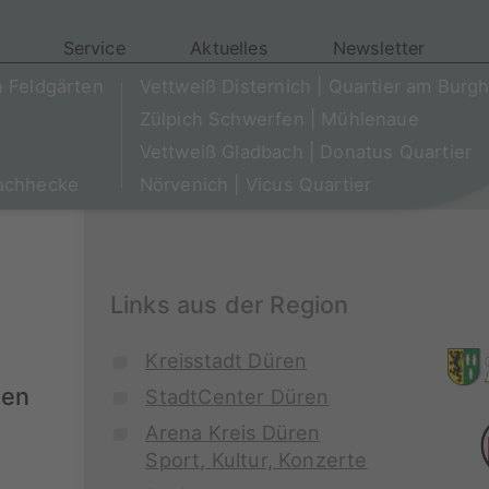
Service
Aktuelles
Newsletter
n Feldgärten
Vettweiß Disternich | Quartier am Burg
Zülpich Schwerfen | Mühlenaue
Vettweiß Gladbach | Donatus Quartier
Wachhecke
Nörvenich | Vicus Quartier
Links aus der Region
Kreisstadt Düren
een
StadtCenter Düren
Arena Kreis Düren
Sport, Kultur, Konzerte