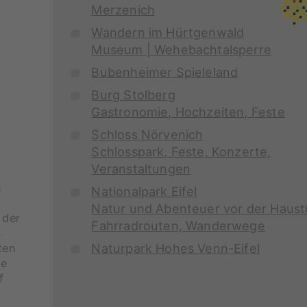
Merzenich
Wandern im Hürtgenwald
Museum | Wehebachtalsperre
Bubenheimer Spieleland
Burg Stolberg
Gastronomie, Hochzeiten, Feste
Schloss Nörvenich
Schlosspark, Feste, Konzerte,
Veranstaltungen
u
Nationalpark Eifel
Natur und Abenteuer vor der Haust
 der
Fahrradrouten, Wanderwege
S
Naturpark Hohes Venn-Eifel
ten
ne
f