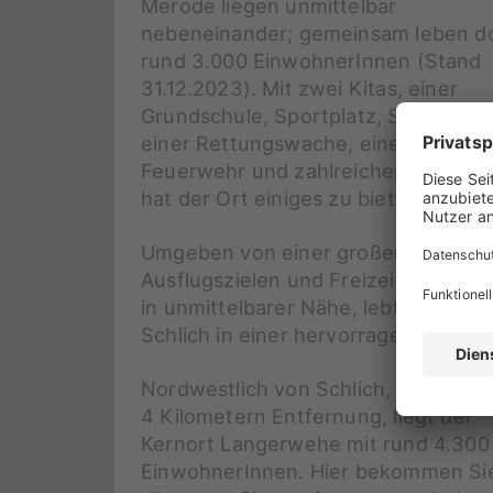
Merode liegen unmittelbar
nebeneinander; gemeinsam leben d
rund 3.000 EinwohnerInnen (Stand
31.12.2023). Mit zwei Kitas, einer
Grundschule, Sportplatz, Spielplätze
einer Rettungswache, einer Freiwill
Feuerwehr und zahlreichen Vereine
hat der Ort einiges zu bieten.
Umgeben von einer großen Auswahl
Ausflugszielen und Freizeitangebot
in unmittelbarer Nähe, lebt man in
Schlich in einer hervorragenden Lag
Nordwestlich von Schlich, in nur kn
4 Kilometern Entfernung, liegt der
Kernort Langerwehe mit rund 4.300
EinwohnerInnen. Hier bekommen Si