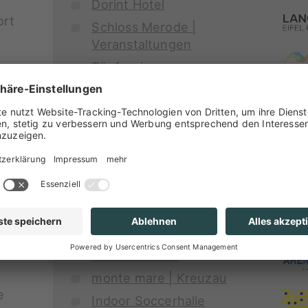
Dorint Hotel
ort
Schloss Merode |
Veranstaltungen
Töpfereimuseum
n,
Langerwehe
igen
n,
Das Indeland
Freizeitstandort mit
hohem Erlebnis- und
 an
Erholungswert
en
Gut Burg Holzheim |
Reiterhof
e.
Burg Laufenburg
Gastronomie,
app
Wanderrouten
monte mare | Kreuzau
e
Indoor Soccerhalle