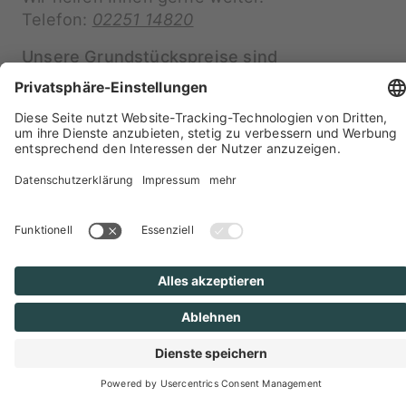
Telefon:
02251 14820
Unsere Grundstückspreise sind
Komplettpreise
Ein faires Angebot
Für die aufgeführten Kaufpreise erhalten Sie
ein voll erschlossenes Baugrundstück gem.
§127 Baugesetzbuch. Die Erschließung
beinhaltet die komplette Ersterschließung
inkl. der asphaltierten Baustraße, sowie den
kompletten, späteren Endausbau (z.B.
Gehwege, Straßenbeleuchtung, Parkflächen,
Pflanzbeete usw.).
Darüber hinaus ist auch die Vermessung des
Grundstücks sowie der
Wasseranschlussbeitrag und das Verlegen der
Kanalgrundstücksanschlüsse bis auf die